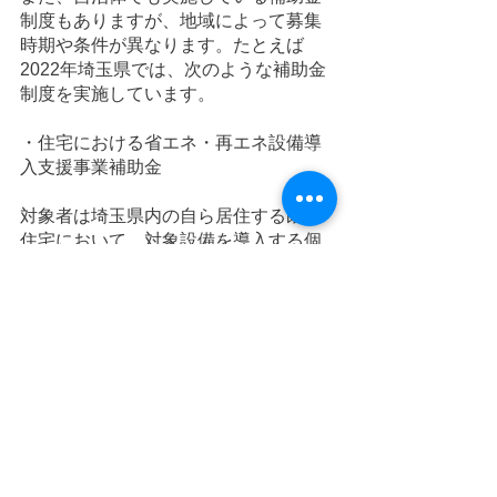
制度もありますが、地域によって募集
時期や条件が異なります。たとえば
2022年埼玉県では、次のような補助金
制度を実施しています。
・住宅における省エネ・再エネ設備導
入支援事業補助金
対象者は埼玉県内の自ら居住する既存
住宅において、対象設備を導入する個
人です。
エネファーム／太陽熱利用システム／
蓄電システム／V2H：5万円
【参考：埼玉県庁公式HP
「令和4年度
住宅における省エネ・再エネ設備導入
支援事業補助金
」
】
＊ポータブル電源の補助金制度？