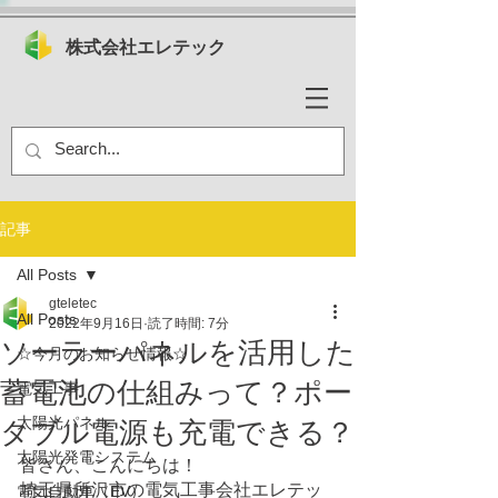
株式会社エレテック
記事
All Posts
gteletec
All Posts
2022年9月16日
読了時間: 7分
ソーラーパネルを活用した
☆今月のお知らせ情報☆
蓄電池の仕組みって？ポー
電気工事
太陽光パネル
タブル電源も充電できる？
太陽光発電システム
皆さん、こんにちは！
埼玉県所沢市の電気工事会社エレテッ
電気自動車（EV）