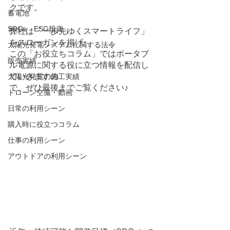
クです。 
蓄電池
SDGs ESG投資
弊社は「一歩先ゆくスマートライフ」
をスローガンを掲げ、
太陽光発電システムに関する法令
この「お役立ちコラム」ではポータブ
販売実績
ル電源に関する役に立つ情報を配信し
ていきますの
太陽光発電の施工実績
で、ぜひ最後までご覧ください♪
ドローン空撮・動画
日常の利用シーン
購入時に役立つコラム
仕事の利用シーン
アウトドアの利用シーン