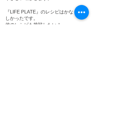
『LIFE PLATE』のレシピはかなりおい
しかったです。
他のレシピも挑戦したい！
定格消費電力1100Wの電子レンジをピ
ーク出力600WのSolarSavior 300で動
かすことは無理でした。
SolarSavior 300無理させてごめんね。
ポータブル電源を使用する際は
ポータブル電源のピーク出力＞家電の
定格消費電力
これはテストに出ます。
（かなり初歩的な話）
事前調査の重要性を身をもって知るこ
とができました。