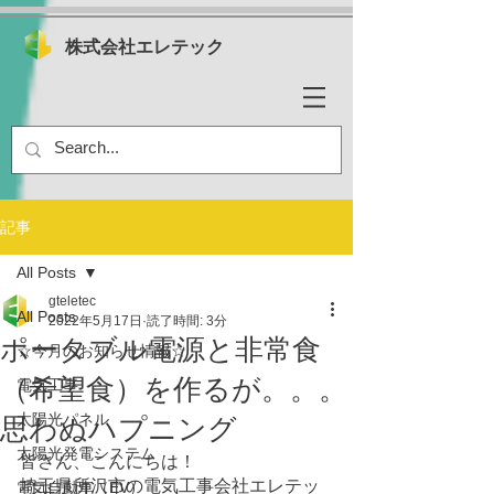
株式会社エレテック
記事
All Posts
gteletec
All Posts
2022年5月17日
読了時間: 3分
ポータブル電源と非常食
☆今月のお知らせ情報☆
（希望食）を作るが。。。
電気工事
太陽光パネル
思わぬハプニング
太陽光発電システム
皆さん、こんにちは！
埼玉県所沢市の電気工事会社エレテッ
電気自動車（EV）