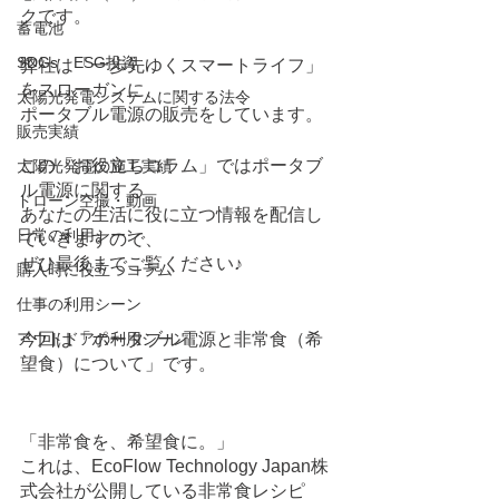
クです。
蓄電池
SDGs ESG投資
弊社は「一歩先ゆくスマートライフ」
をスローガンに、
太陽光発電システムに関する法令
ポータブル電源の販売をしています。
販売実績
この「お役立ちコラム」ではポータブ
太陽光発電の施工実績
ル電源に関する
ドローン空撮・動画
あなたの生活に役に立つ情報を配信し
日常の利用シーン
ていきますので、
ぜひ最後までご覧ください♪
購入時に役立つコラム
仕事の利用シーン
アウトドアの利用シーン
今回は「ポータブル電源と非常食（希
望食）について」です。
「非常食を、希望食に。」
これは、EcoFlow Technology Japan株
式会社が公開している非常食レシピ