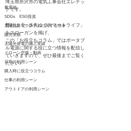
埼玉県所沢市の電気工事会社エレテッ
蓄電池
クです。
SDGs ESG投資
弊社は「一歩先ゆくスマートライフ」
太陽光発電システムに関する法令
をスローガンを掲げ、
販売実績
この「お役立ちコラム」ではポータブ
太陽光発電の施工実績
ル電源に関する役に立つ情報を配信し
ドローン空撮・動画
ていきますので、ぜひ最後までご覧く
日常の利用シーン
ださい♪
購入時に役立つコラム
仕事の利用シーン
アウトドアの利用シーン