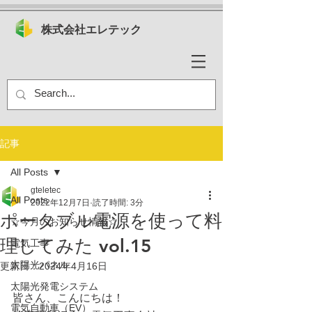
株式会社エレテック
記事
All Posts
gteletec
All Posts
2022年12月7日
読了時間: 3分
ポータブル電源を使って料
☆今月のお知らせ情報☆
理してみた vol.15
電気工事
太陽光パネル
更新日：
2024年4月16日
太陽光発電システム
皆さん、こんにちは！
電気自動車（EV）