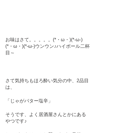
お味はさて。。。。。(*・ω・)(*-ω-)
(*・ω・)(*-ω-)ウンウン♪ハイボール二杯
目～
さて気持ちもほろ酔い気分の中、2品目
は、
「じゃがバター塩辛」
そうです、よく居酒屋さんとかにある
やつです♪