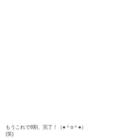
もうこれで8割、完了！（●＾o＾●）
(笑)