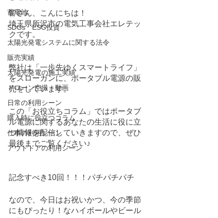
蓄電池
皆さん、こんにちは！
埼玉県所沢市の電気工事会社エレテッ
SDGs ESG投資
クです。
太陽光発電システムに関する法令
販売実績
弊社は「一歩先ゆくスマートライフ」
太陽光発電の施工実績
をスローガンに、ポータブル電源の販
ドローン空撮・動画
売をしています。
日常の利用シーン
この「お役立ちコラム」ではポータブ
購入時に役立つコラム
ル電源に関するあなたの生活に役に立
つ情報を配信していきますので、ぜひ
仕事の利用シーン
最後までご覧ください♪
アウトドアの利用シーン
記念すべき10回！！！パチパチパチ
なので、今日はお祝いかつ、今の季節
にもぴったり！なハイボールやビール