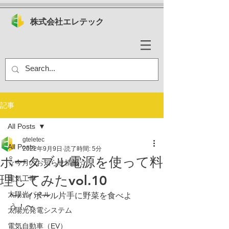
株式会社エレテック
記事
All Posts
gteletec
All Posts
2022年9月9日
読了時間: 5分
ポータブル電源を使って料
☆今月のお知らせ情報☆
理してみたvol.10
電気工事
太陽光パネル
〜ハイボール片手に野菜を食べよ
う！〜
太陽光発電システム
電気自動車（EV）