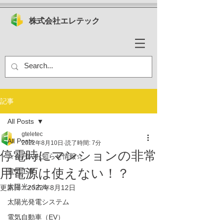
株式会社エレテック
記事
All Posts
gteletec
All Posts
2022年8月10日
読了時間: 7分
停電時にマンションの非常
☆今月のお知らせ情報☆
用電源は使えない！？
電気工事
太陽光パネル
更新日：
2022年8月12日
太陽光発電システム
電気自動車（EV）