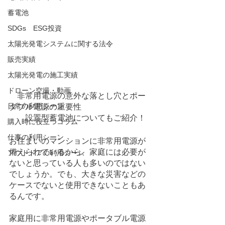
蓄電池
SDGs ESG投資
太陽光発電システムに関する法令
販売実績
太陽光発電の施工実績
ドローン空撮・動画
　非常用電源の意外な落とし穴とポー
日常の利用シーン
タブル電源の重要性
　　設置型蓄電池についてもご紹介！
購入時に役立つコラム
仕事の利用シーン
お住まいのマンションに非常用電源が
備えられているから、家庭には必要が
アウトドアの利用シーン
ないと思っている人も多いのではない
でしょうか。でも、大きな災害などの
ケースでないと使用できないこともあ
るんです。
家庭用に非常用電源やポータブル電源