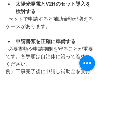
太陽光発電とV2Hのセット導入を
検討する
  セットで申請すると補助金額が増える
ケースがあります。
申請書類を正確に準備する
  必要書類や申請期限を守ることが重要
です。各手順は自治体に沿って進めて
ください。
例）工事完了後に申請し補助金を受け
取る
例）補助金申請を行ってから承認後に
契約をして工事着工を行う。
所沢市では現在【Ｖ２Ｈ】の補助は５
万円一律となります。※２０２６年度