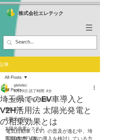
株式会社エレテック
記事
All Posts
gteletec
All Posts
6月29日
読了時間: 4分
埼玉県でのEV車導入と
☆今月のお知らせ情報☆
V2H活用法 太陽光発電と
電気工事
太陽光パネル
の相乗効果とは
太陽光発電システム
電気自動車（EV）の普及が進む中、埼
電気自動車（EV）
玉県内でEV車の導入を検討している方