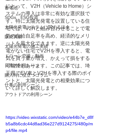
にとって、V2H（Vehicle to Home）シ
蓄電池
ステムの導入は非常に有効な選択肢で
SDGs ESG投資
す。特に太陽光発電を設置している住
太陽光発電システムに関する法令
宅では、V2Hと組み合わせることで電
気の自給自足率を高め、経済的なメリ
販売実績
ットを最大化できます。逆に太陽光発
太陽光発電の施工実績
電がない住宅でV2Hを導入すると、電
ドローン空撮・動画
気を買う量が増え、かえって損をする
日常の利用シーン
可能性もあります。この記事では、埼
玉県でEV車とV2Hを導入する際のポイ
購入時に役立つコラム
ントと、太陽光発電との相乗効果につ
仕事の利用シーン
いて詳しく解説します。
アウトドアの利用シーン
https://video.wixstatic.com/video/e44b7e_d8f
b5a8b6cdc44d8ad36e227d9124275/480p/m
p4/file.mp4