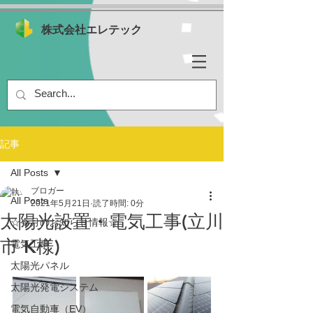
株式会社エレテック
記事
All Posts
ブロガー
All Posts
2021年5月21日
読了時間: 0分
太陽光設置・電気工事(立川
☆今月のお知らせ情報☆
市 K様)
電気工事
太陽光パネル
太陽光発電システム
電気自動車（EV）