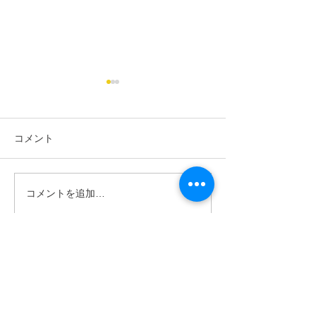
コメント
太陽光設置・電気工事(Ｍ
太陽光設置・電
コメントを追加…
様)
沢市 N様)
電話でお問い合わせ
Phone
TEL:04-2941-3558