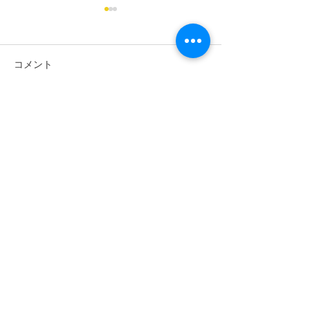
コメント
太陽光設置・電気工事(Ｍ
太陽光設置・電
コメントを追加…
様)
川市 K様)
電話でお問い合わせ
Phone
TEL:04-2941-3558
メールでお問い合わせ
Mail