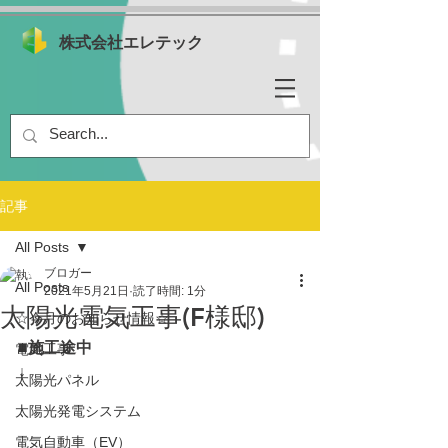
株式会社エレテック
記事
All Posts
ブロガー
All Posts
2021年5月21日
読了時間: 1分
太陽光電気工事(F様邸)
☆今月のお知らせ情報☆
■施工途中
電気工事
↓
太陽光パネル
太陽光発電システム
電気自動車（EV）