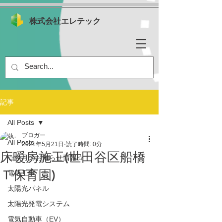
株式会社エレテック
記事
All Posts
ブロガー
All Posts
2021年5月21日
読了時間: 0分
床暖房施工(世田谷区船橋
☆今月のお知らせ情報☆
Ｔ保育園)
電気工事
太陽光パネル
太陽光発電システム
電気自動車（EV）