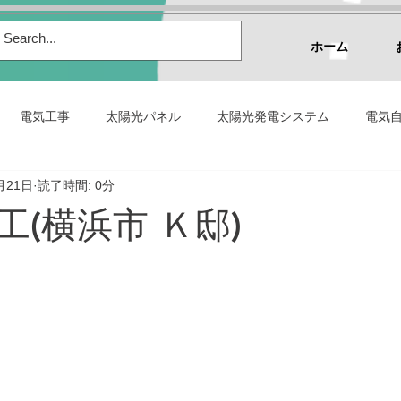
ホーム
電気工事
太陽光パネル
太陽光発電システム
電気自
月21日
読了時間: 0分
システムに関する法令
販売実績
太陽光発電の施工実績
工(横浜市 Ｋ邸)
立つコラム
仕事の利用シーン
アウトドアの利用シーン