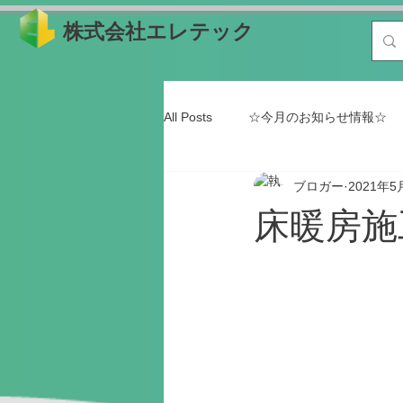
株式会社エレテック
All Posts
☆今月のお知らせ情報☆
ブロガー
2021年5
SDGs ESG投資
太陽光発電
床暖房施
日常の利用シーン
購入時に役