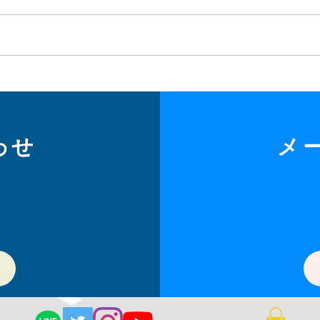
分電盤の交換工事
ＥＶ
工事
わせ
メ
県所沢市のスマートライフ 株式会社エレ
V2H・蓄電池・ポータブル電源
お問い合わせ ・ 料金表