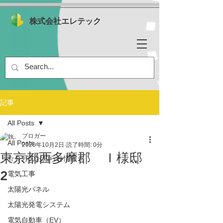
株式会社エレテック
記事
All Posts
ブロガー
All Posts
2020年10月2日
読了時間: 0分
東京都西多摩郡 Ｉ様邸
☆今月のお知らせ情報☆
2
電気工事
太陽光パネル
太陽光発電システム
電気自動車（EV）