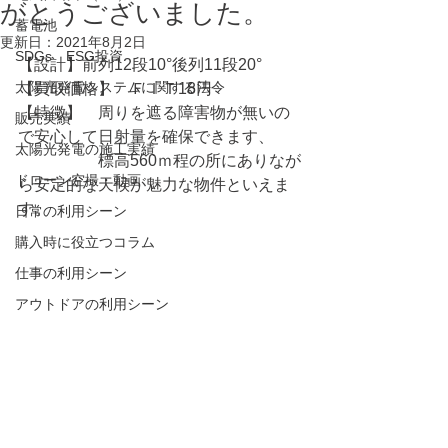
がとうございました。
蓄電池
更新日：
2021年8月2日
SDGs ESG投資
【設計】前列12段10°後列11段20°
太陽光発電システムに関する法令
【買取価格】　ＦＩＴ18円
【特徴】　周りを遮る障害物が無いの
販売実績
で安心して日射量を確保できます、
太陽光発電の施工実績
　　　　　標高560ｍ程の所にありなが
ドローン空撮・動画
ら安定的な天候が魅力な物件といえま
す。
日常の利用シーン
購入時に役立つコラム
仕事の利用シーン
アウトドアの利用シーン