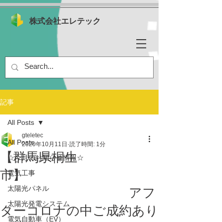
株式会社エレテック
記事
All Posts
gteletec
All Posts
2020年10月11日
読了時間: 1分
【群馬県桐生
☆今月のお知らせ情報☆
市】
電気工事
太陽光パネル
アフ
太陽光発電システム
ターコロナの中ご成約あり
電気自動車（EV）