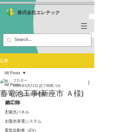
株式会社エレテック
記事
All Posts
ブロガー
All Posts
2021年5月21日
読了時間: 1分
蓄電池工事(新座市 Ａ様)
☆今月のお知らせ情報☆
施工前
電気工事
↓
太陽光パネル
太陽光発電システム
電気自動車（EV）