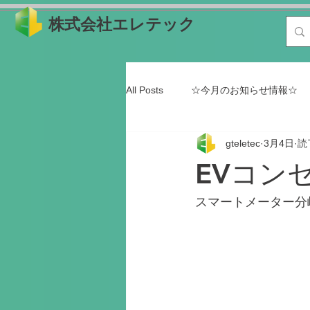
株式会社エレテック
All Posts
☆今月のお知らせ情報☆
gteletec
3月4日
読
SDGs ESG投資
太陽光発電
EVコン
日常の利用シーン
購入時に役
スマートメーター分