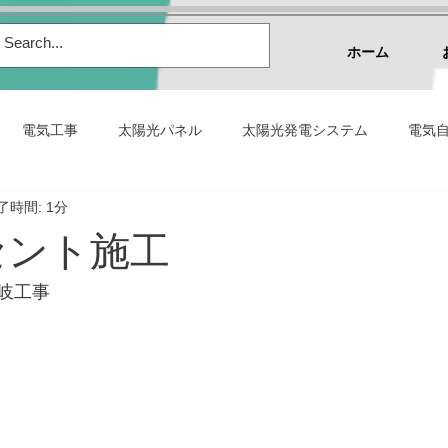
ホーム
電気工事
太陽光パネル
太陽光発電システム
電気自
了時間: 1分
システムに関する法令
販売実績
太陽光発電の施工実績
セント施工
立つコラム
仕事の利用シーン
アウトドアの利用シーン
岐工事