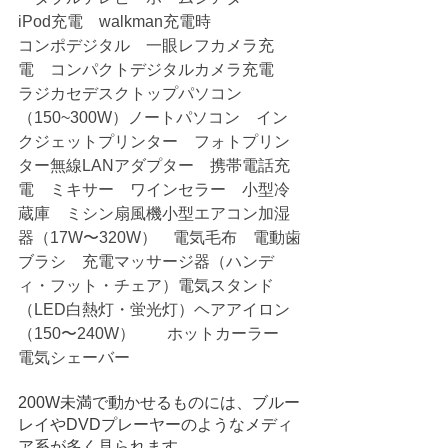
iPod充電　walkman充電時　
コンポデジタル　一眼レフカメラ充
電　コンパクトデジタルカメラ充電　
ラジカセデスクトップパソコン
（150~300W）ノートパソコン　イン
クジェットプリンター　フォトプリン
ター無線LANアダプター　携帯電話充
電　ミキサー　ワインセラー　小型冷
蔵庫　ミシン扇風機小型エアコン加湿
器（17W〜320W）　電気毛布　電動歯
ブラシ　充電マッサージ器（ハンデ
ィ・フット・チェア）電気スタンド
（LED白熱灯・蛍光灯）ヘアアイロン
（150〜240W）　　ホットカーラー　
電気シェーバー
200W未満で動かせるものには、ブルー
レイやDVDプレーヤーのようなメディ
ア系が多く見られます。