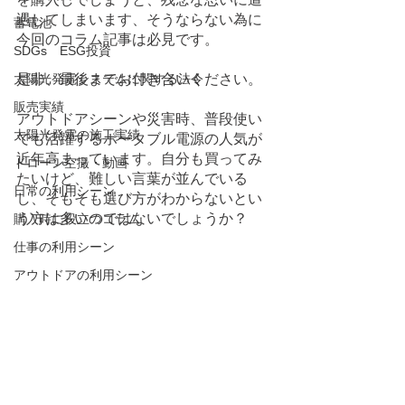
遇してしまいます、そうならない為に
蓄電池
今回のコラム記事は必見です。
SDGs ESG投資
太陽光発電システムに関する法令
是非、最後までお付き合いください。
販売実績
アウトドアシーンや災害時、普段使い
太陽光発電の施工実績
でも活躍するポータブル電源の人気が
近年高まっています。自分も買ってみ
ドローン空撮・動画
たいけど、難しい言葉が並んでいる
日常の利用シーン
し、そもそも選び方がわからないとい
う方は多いのではないでしょうか？
購入時に役立つコラム
仕事の利用シーン
アウトドアの利用シーン