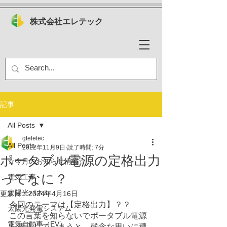
株式会社エレテック
記事
All Posts
gteletec
All Posts
2022年11月9日
読了時間: 7分
ポータブル電源の定格出力
☆今月のお知らせ情報☆
ってなに？
電気工事
太陽光パネル
更新日：
2024年4月16日
今回のテーマは【定格出力】？？
太陽光発電システム
この言葉を知らないでポータブル電源
電気自動車（EV）
を購入してしまうと、残念な思いに遭